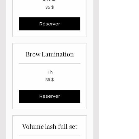
45 min
35 dollars
35 $
canadiens
Réserver
Brow Lamination
1 h
85 dollars
85 $
canadiens
Réserver
Volume lash full set