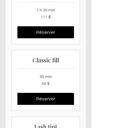
1 h 30 min
111 dollars
111 $
canadiens
Réserver
Classic fill
45 min
50 dollars
50 $
canadiens
Réserver
Lash tint