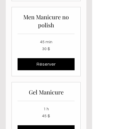
Men Manicure no
polish
45 min
30 dollars
30 $
canadiens
Réserver
Gel Manicure
1 h
45 dollars
45 $
canadiens