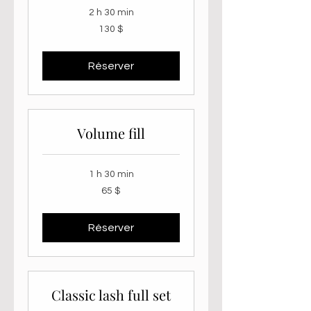
2 h 30 min
130 dollars
130 $
canadiens
Réserver
Volume fill
1 h 30 min
65 dollars
65 $
canadiens
Réserver
Classic lash full set