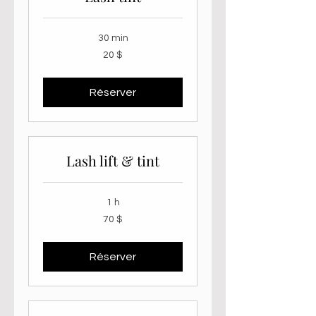
30 min
20 dollars
20 $
canadiens
Réserver
Lash lift & tint
1 h
70 dollars
70 $
canadiens
Réserver