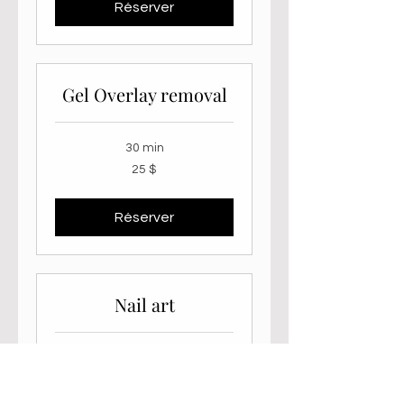
Réserver
Gel Overlay removal
30 min
25 dollars
25 $
canadiens
Réserver
Nail art
15 min
5 dollars
5 $
canadiens